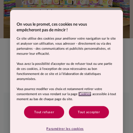
Je choisis mon programme
FEMME
HOMME
On vous le promet, ces cookies ne vous
empêcheront pas de mincir !
Ce site utilise des cookies pour améliorer votre navigation sur le site
et analyser son utilisation, vous adresser - directement ou via des
partenaires - des communications et publicités personnalisées, et
mesurer leur efficacité.
Vous avez la possibilité d’accepter ou de refuser tout ou une partie
Les 3 garanties
de ces cookies, à l’exception de ceux nécessaires au bon
fonctionnement de ce site et à l’élaboration de statistiques
COMME J'AIME :
anonymisées.
Vous pourrez modifier vos choix et notamment retirer votre
consentement en vous rendant sur la page
Cookies
, accessible à tout
On s'occupe de vous
moment au bas de chaque page du site.
Tout refuser
Tout accepter
Paramétrer les cookies