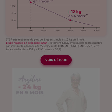
(**) Perte moyenne de plus de 6 kg en 1 mois et 12 kg en 4 mois.
Étude réalisée en décembre 2020.
Traitement ILIGO avec quotas représentatifs
par sexe sur les données de 27.782 clients COMME J’AIME (IMC > 25 / Perte
totale souhaitée > 15 kg / IMC moyen = 35,2)
VOIR L'ÉTUDE
Angélique
Chris Marques
Evelyne Thomas
Lauriane
Angéline
Laurent
Sandrine
Patrick
Clément
Melissa
Corinne
Louise
Cécile
Erika
Cécile
Robin
- 7
- 44
- 24
- 24
- 10
- 57
- 13
- 15
- 15
- 13
- 15
- 15
- 11
- 21
- 16
- 8
kg
kg
kg
kg
kg
kg
kg
kg
kg
kg
kg
kg
kg
kg
kg
kg
EN 1.5 MOIS
EN 9 MOIS
EN 8 MOIS
EN 5 MOIS
EN 6 MOIS
EN 12 MOIS
EN 4 MOIS
EN 7 MOIS
EN 11 MOIS
EN 5 MOIS
EN 4 MOIS
EN 4 MOIS
EN 3 MOIS
EN 9 MOIS
EN 3 MOIS
EN 6 MOIS