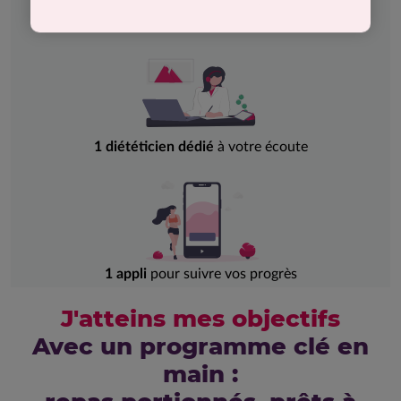
4 repas
équilibrés par jour,
livrés
chez vous
1 diététicien dédié
à votre écoute
1 appli
pour suivre vos progrès
J'atteins mes objectifs
Avec un programme clé en
main :