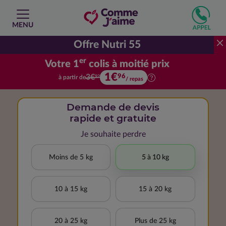
MENU
Offre Nutri 55
er
Votre 1
colis à moitié prix
1€
Votre premier colis à moitié prix.
96
3€
à partir de
92
/ repas
Demande de devis
rapide et gratuite
Je souhaite perdre
Moins de 5 kg
5 à 10 kg
10 à 15 kg
15 à 20 kg
20 à 25 kg
Plus de 25 kg