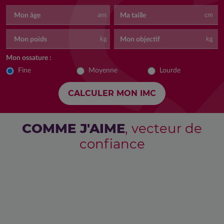
Mon âge
Ma taille
ans
cm
Mon poids
Mon objectif
kg
kg
Mon ossature :
Fine
Moyenne
Lourde
COMME J'AIME
, vecteur de
confiance