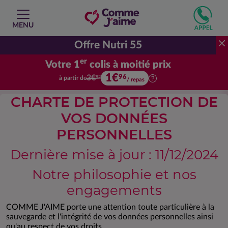
MENU
Offre Nutri 55
er
Votre 1
colis à moitié prix
1€
Votre premier colis à moitié prix.
96
3€
à partir de
92
/ repas
CHARTE DE PROTECTION DE
VOS DONNÉES
PERSONNELLES
Dernière mise à jour : 11/12/2024
Notre philosophie et nos
engagements
COMME J'AIME porte une attention toute particulière à la
sauvegarde et l'intégrité de vos données personnelles ainsi
qu'au respect de vos droits.