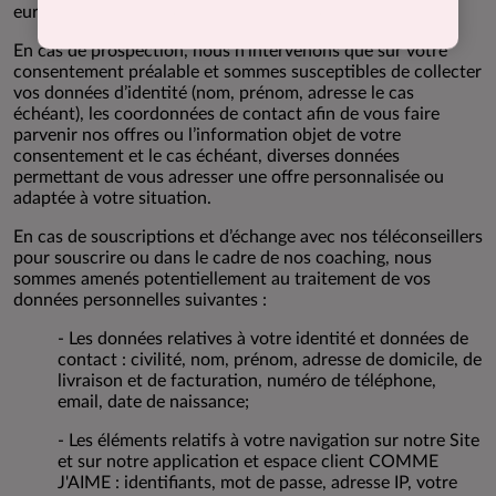
européenne et nationale sur les données personnelles.
En cas de prospection, nous n’intervenons que sur votre
consentement préalable et sommes susceptibles de collecter
vos données d’identité (nom, prénom, adresse le cas
échéant), les coordonnées de contact afin de vous faire
parvenir nos offres ou l’information objet de votre
consentement et le cas échéant, diverses données
permettant de vous adresser une offre personnalisée ou
adaptée à votre situation.
En cas de souscriptions et d’échange avec nos téléconseillers
pour souscrire ou dans le cadre de nos coaching, nous
sommes amenés potentiellement au traitement de vos
données personnelles suivantes :
- Les données relatives à votre identité et données de
contact : civilité, nom, prénom, adresse de domicile, de
livraison et de facturation, numéro de téléphone,
email, date de naissance;
- Les éléments relatifs à votre navigation sur notre Site
et sur notre application et espace client COMME
J'AIME : identifiants, mot de passe, adresse IP, votre