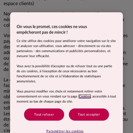
espace clients)
Nous ne collectons aucune donnée personnelle non-
nécessaire à la finalité de traitement mentionnée lors de la
collecte.
On vous le promet, ces cookies ne vous
empêcheront pas de mincir !
Vos données personnelles peuvent être transférées vers des
pays hors de l'UE ; un tel transfert n'interviendra qu'à
Ce site utilise des cookies pour améliorer votre navigation sur le site
et analyser son utilisation, vous adresser - directement ou via des
destination de pays/d'entreprises faisant l'objet d'une
partenaires - des communications et publicités personnalisées, et
adéquation validée par l'UE ou d’une décision d'adéquation
mesurer leur efficacité.
ou vers une entité ayant accepté et signé les clauses types
de la Commission européenne assurant un niveau conforme
Vous avez la possibilité d’accepter ou de refuser tout ou une partie
de protection des données personnelles.
de ces cookies, à l’exception de ceux nécessaires au bon
fonctionnement de ce site et à l’élaboration de statistiques
La collecte de certaines données peut être obligatoire ou
anonymisées.
facultative dans le strict respect néanmoins du principe de
minimisation de vos données personnelles : seules sont
Vous pourrez modifier vos choix et notamment retirer votre
obligatoires les données affectées d'un astérisque, ou
consentement en vous rendant sur la page
Cookies
, accessible à tout
moment au bas de chaque page du site.
empêchant de générer le formulaire ou indiquées comme
telles par le téléconseiller lors des échanges téléphoniques.
Les données personnelles collectées par téléphone peuvent
Tout refuser
Tout accepter
être collectées par les téléconseillers de COMME J'AIME ou
de prestataires partenaires de COMME J'AIME, lesquels
s'engagent à être en conformité avec la réglementation
Paramétrer les cookies