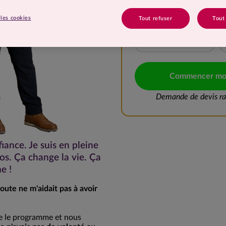
10 à 15 kg
les cookies
Tout refuser
Tout
20 à 25 kg
Commencer mo
Demande de devis rap
iance. Je suis en pleine
os. Ça change la vie. Ça
e !
oute ne m'aidait pas à avoir
re le programme et nous