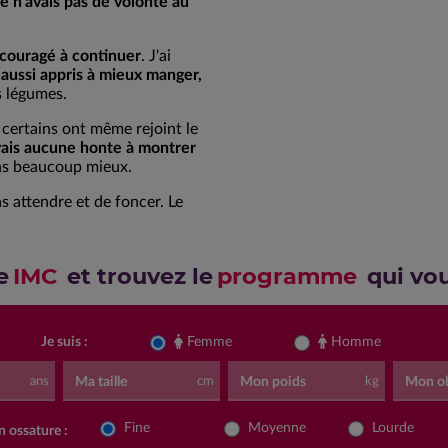
e n'avais pas de volonté au
encouragé à continuer
. J'ai
i aussi appris à mieux manger,
s légumes.
t certains ont même rejoint le
vais aucune honte à montrer
ens beaucoup mieux.
as attendre et de foncer. Le
e
IMC
et trouvez le
programme
qui vo
Je suis :
Femme
Homme
Ma taille
Mon poids
Mon ob
ans
cm
kg
Fine
Moyenne
Lourde
 ossature :