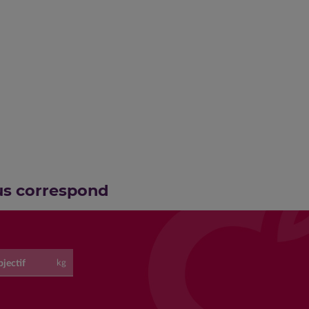
us correspond
jectif
kg