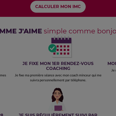
MME J'AIME
simple comme bonjou
JE FIXE MON 1ER RENDEZ-VOUS
MON
COACHING
Je 
e mes
Je fixe ma première séance avec mon coach minceur qui me
suivra personnellement par téléphone.
28
JE SUIS RÉGULIÈREMENT SUIVI PAR