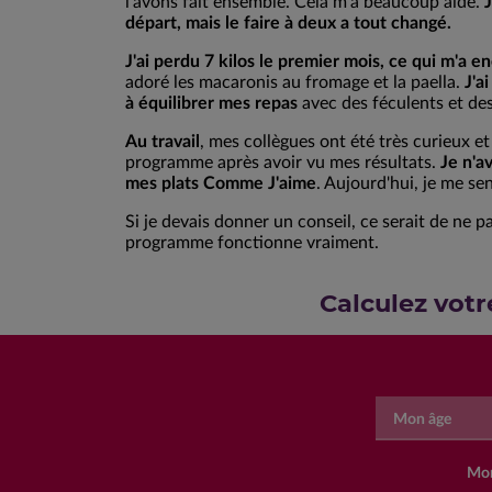
l'avons fait ensemble. Cela m'a beaucoup aidé.
J
départ, mais le faire à deux a tout changé.
J'ai perdu 7 kilos le premier mois, ce qui m'a 
adoré les macaronis au fromage et la paella.
J'a
à équilibrer mes repas
avec des féculents et de
Au travail
, mes collègues ont été très curieux e
programme après avoir vu mes résultats.
Je n'a
mes plats Comme J'aime
. Aujourd'hui, je me s
Si je devais donner un conseil, ce serait de ne p
programme fonctionne vraiment.
Calculez votr
Mon âge
Mon