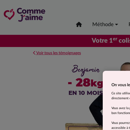
Méthode
er
Votre 1
coli
Voir tous les témoignages
Benjamin
- 28
kg
On vous le
EN 10 MOIS
Ce site utili
directement o
Vous avez la 
bon fonctionn
Vous pourrez
accessible à