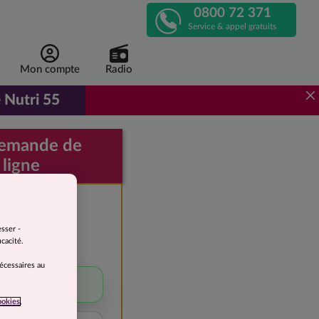
0800 72 371
APPELEZ-
Service & appel gratuits
NOUS
Mon compte
Radio
!
 Nutri 55
r de 1 euro 96 par repas, au lieu de 3 euros 92.
demande de
 ligne
e devis
gratuite
esser -
cacité.
 perdre
nécessaires au
5 à 10 kg
ookies
,