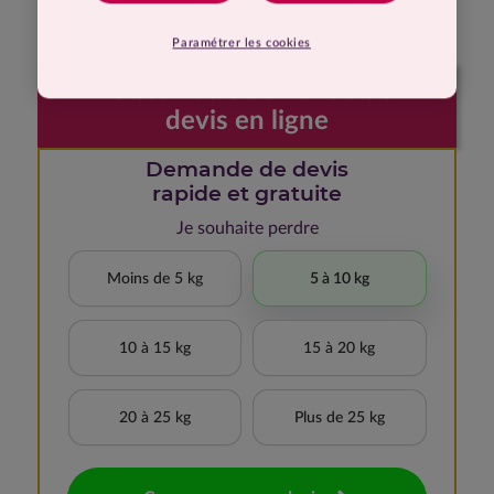
moi
Paramétrer les cookies
Faites votre demande de
devis en ligne
Demande de devis
rapide et gratuite
Je souhaite perdre
Moins de 5 kg
5 à 10 kg
10 à 15 kg
15 à 20 kg
20 à 25 kg
Plus de 25 kg