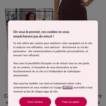
On vous le promet, ces cookies ne vous
empêcheront pas de mincir !
Ce site utilise des cookies pour améliorer votre navigation sur le site
et analyser son utilisation, vous adresser - directement ou via des
partenaires - des communications et publicités personnalisées, et
mesurer leur efficacité.
Vous avez la possibilité d’accepter ou de refuser tout ou une partie
de ces cookies, à l’exception de ceux nécessaires au bon
fonctionnement de ce site et à l’élaboration de statistiques
anonymisées.
Vous pourrez modifier vos choix et notamment retirer votre
consentement en vous rendant sur la page
Cookies
, accessible à tout
moment au bas de chaque page du site.
Ce programme m’a permis de me redécouvrir
et de retrouver du plaisir à prendre soin de
Tout refuser
Tout accepter