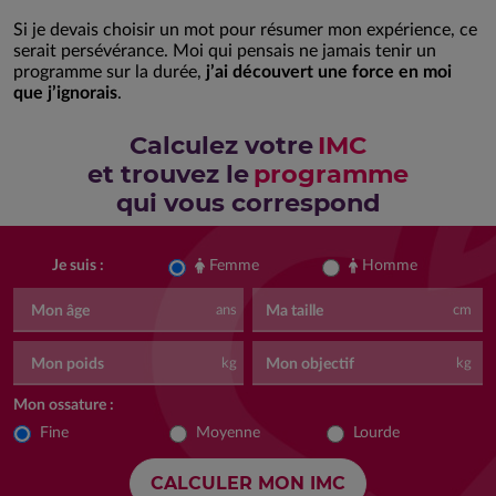
Si je devais choisir un mot pour résumer mon expérience, ce
serait persévérance. Moi qui pensais ne jamais tenir un
programme sur la durée,
j’ai découvert une force en moi
que j’ignorais
.
Calculez votre
IMC
et trouvez le
programme
qui vous correspond
Femme
Homme
Je suis :
Mon âge
Ma taille
ans
cm
Mon poids
Mon objectif
kg
kg
Mon ossature :
Fine
Moyenne
Lourde