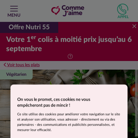
MENU
Offre Nutri 55
er
Votre 1
colis à moitié prix jusqu’au 6
septembre
Voir tous les plats
Suggestion de présentation. Photo non contractuelle.
Végétarien
On vous le promet, ces cookies ne vous
empêcheront pas de mincir !
Ce site utilise des cookies pour améliorer votre navigation sur le site
et analyser son utilisation, vous adresser - directement ou via des
partenaires - des communications et publicités personnalisées, et
mesurer leur efficacité.