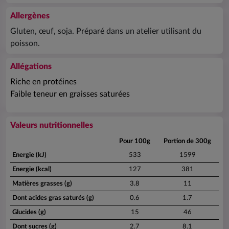
Allergènes
Gluten, œuf, soja. Préparé dans un atelier utilisant du
poisson.
Allégations
Riche en protéines
Faible teneur en graisses saturées
Valeurs nutritionnelles
Pour 100g
Portion de 300g
Energie (kJ)
533
1599
Energie (kcal)
127
381
Matières grasses (g)
3.8
11
Dont acides gras saturés (g)
0.6
1.7
Glucides (g)
15
46
Dont sucres (g)
2.7
8.1