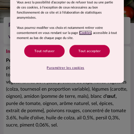
Vous avez la possibilité d’accepter ou de refuser tout ou une partie
de ces cookies, à l’exception de ceux nécessaires au bon
fonctionnement de ce site et à l’élaboration de statistiques
anonymisées.
Penne all'arrabbiata et boulettes
Vous pourrez modifier vos choix et notamment retirer votre
consentement en vous rendant sur la page
Cookies
, accessible à tout
végétariennes
moment au bas de chaque page du site.
Ingrédients
Tout refuser
Tout accepter
Penne
précuites 40% [
penne
(eau, semoule de
blé
dur,
poudre de blanc
d'œuf),
huile de colza, sel], pulpe de
Paramétrer les cookies
tomates 28% (tomates, jus de tomates), boulettes
végétariennes 20% [eau, protéine de
soja,
huiles végétales
(colza, tournesol en proportion variable), légumes (carotte,
oignon), amidon (pomme de terre, maïs), blanc d
'œuf,
purée de tomate, oignon, arôme naturel, sel, épices,
extrait de pomme], poivrons rouges, concentré de tomate
3.6%, huile d'olive, huile de colza, ail 0,5%, persil 0,3%,
sucre, piment 0,06%, sel.