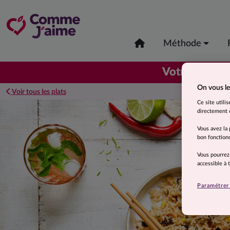
Méthode
er
Votre 1
coli
On vous le
Voir tous les plats
Ce site utili
directement o
Vous avez la 
bon fonctionn
Vous pourrez
accessible à
Paramétrer 