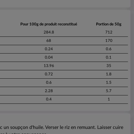
Pour 100g de produit reconstitué
Portion de 50g
284.8
712
68
170
0.24
0.6
0.04
0.1
13.96
35
0.72
1.8
0.6
1.5
2.28
5.7
0.4
1
c un soupçon d'huile. Verser le riz en remuant. Laisser cuire