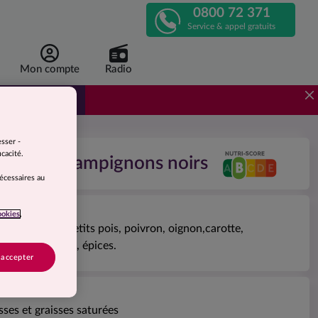
0800 72 371
APPELEZ-
Service & appel gratuits
NOUS
Mon compte
Radio
!
 Nutri 55
r de 1 euro 96 par repas, au lieu de 3 euros 92.
esser -
cacité.
iques et champignons noirs
nécessaires au
ookies
,
déshydratés (petits pois, poivron, oignon,carotte,
arômes naturels, épices.
 accepter
sses et graisses saturées