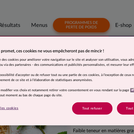
PROGRAMMES DE
Résultats
Menus
E-shop
PERTE DE POIDS
1€
s à moitié prix
Offre
96
3€
à partir de
92
/ repas
Votre premier colis à moitié prix. À parti
 promet, ces cookies ne vous empêcheront pas de mincir !
se des cookies pour améliorer votre navigation sur le site et analyser son utilisation, vous adr
Suggestion de présentation. Photo non contractuelle.
u via des partenaires - des communications et publicités personnalisées, et mesurer leur effi
Riz saveur asiat
possibilité d’accepter ou de refuser tout ou une partie de ces cookies, à l’exception de ceux 
ement de ce site et à l’élaboration de statistiques anonymisées.
Ingrédients
 modifier vos choix et notamment retirer votre consentement en vous rendant sur la page
C
 tout moment au bas de chaque page du site.
Riz basmati (79,8%), légumes 
champignon noir(1%), mais), 
les cookies
Tout refuser
Tout
Allégations
Faible teneur en matières gra